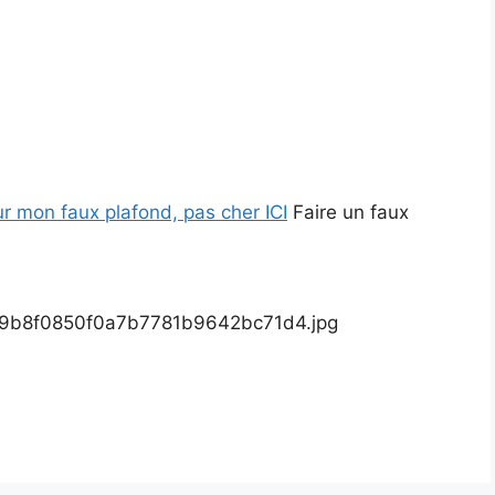
ur mon faux plafond, pas cher ICI
Faire un faux
829b8f0850f0a7b7781b9642bc71d4.jpg