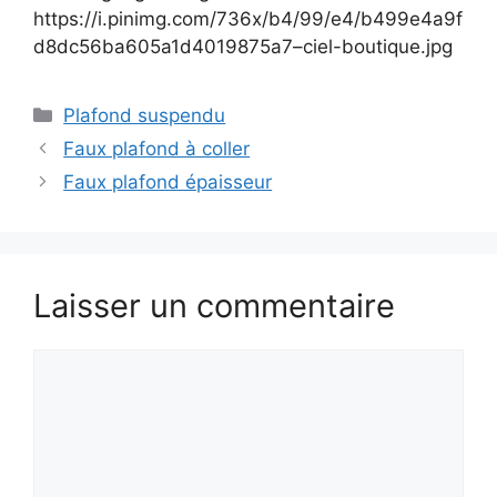
https://i.pinimg.com/736x/b4/99/e4/b499e4a9f
d8dc56ba605a1d4019875a7–ciel-boutique.jpg
Catégories
Plafond suspendu
Faux plafond à coller
Faux plafond épaisseur
Laisser un commentaire
Commentaire