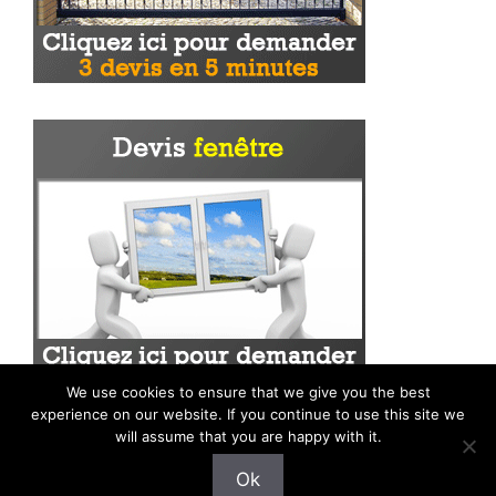
We use cookies to ensure that we give you the best
experience on our website. If you continue to use this site we
will assume that you are happy with it.
Ok
Mentions légales
|
Plan du site