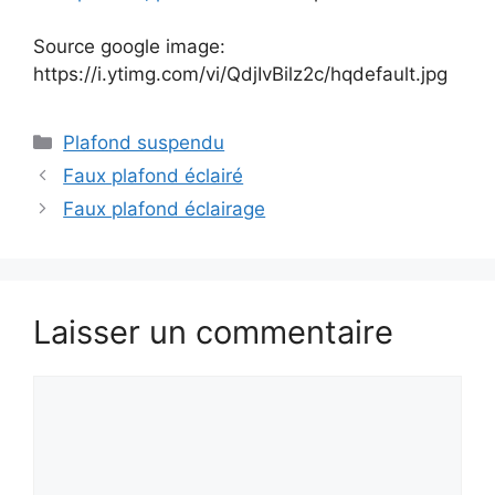
Source google image:
https://i.ytimg.com/vi/QdjIvBilz2c/hqdefault.jpg
Catégories
Plafond suspendu
Faux plafond éclairé
Faux plafond éclairage
Laisser un commentaire
Commentaire