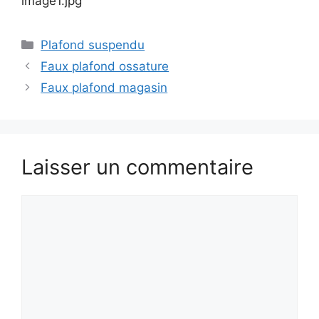
image1.jpg
Catégories
Plafond suspendu
Faux plafond ossature
Faux plafond magasin
Laisser un commentaire
Commentaire