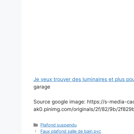
Je veux trouver des luminaires et plus po
garage
Source google image: https://s-media-ca
ak0.pinimg.com/originals/2f/82/9b/2f82
Catégories
Plafond suspendu
Faux plafond salle de bain pvc