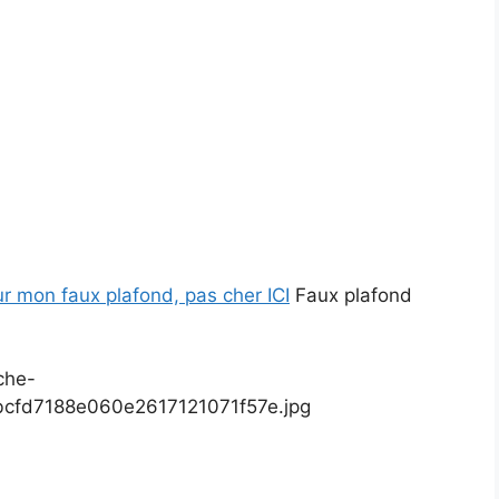
ur mon faux plafond, pas cher ICI
Faux plafond
che-
9bcfd7188e060e2617121071f57e.jpg