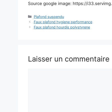
Source google image: https://i33.servim
Catégories
Plafond suspendu
Faux plafond hygiene performance
Faux plafond hourdis polystyrene
Laisser un commentaire
Commentaire