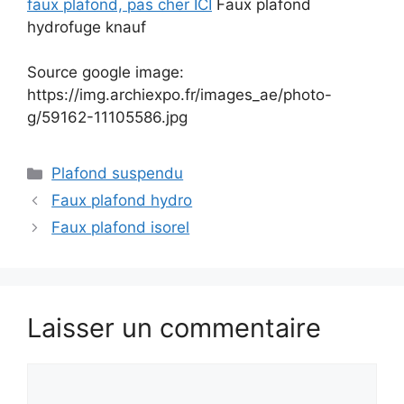
faux plafond, pas cher ICI
Faux plafond
hydrofuge knauf
Source google image:
https://img.archiexpo.fr/images_ae/photo-
g/59162-11105586.jpg
Catégories
Plafond suspendu
Faux plafond hydro
Faux plafond isorel
Laisser un commentaire
Commentaire