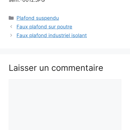
sem.-0012.JPG
Catégories
Plafond suspendu
Faux plafond sur poutre
Faux plafond industriel isolant
Laisser un commentaire
Commentaire