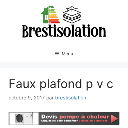
Aller
au
contenu
Menu
Faux plafond p v c
octobre 9, 2017
par
brestisolation