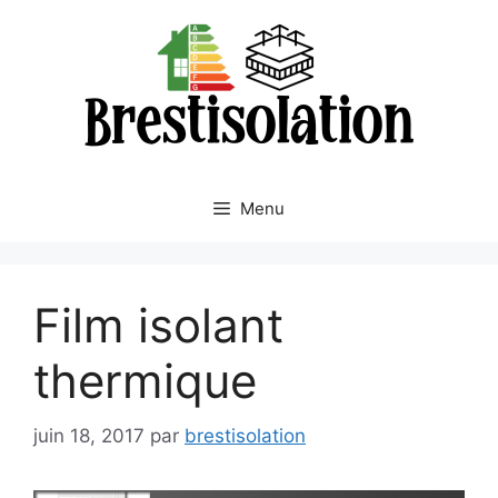
Aller
au
contenu
Menu
Film isolant
thermique
juin 18, 2017
par
brestisolation