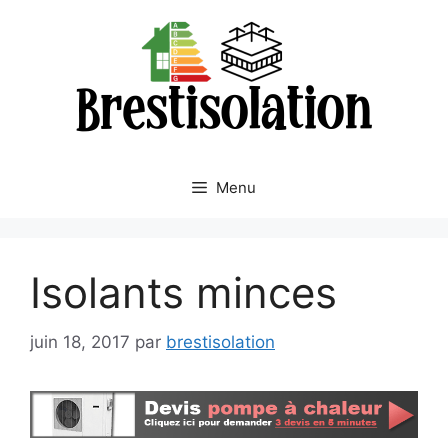
Aller
au
contenu
Menu
Isolants minces
juin 18, 2017
par
brestisolation