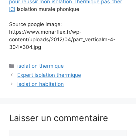
pour réussir mon isolation Thermique pas cher
ICI
Isolation murale phonique
Source google image:
https://www.monarflex.fr/wp-
content/uploads/2012/04/part_verticalm-4-
304×304.jpg
Catégories
isolation thermique
Expert isolation thermique
Isolation habitation
Laisser un commentaire
Commentaire