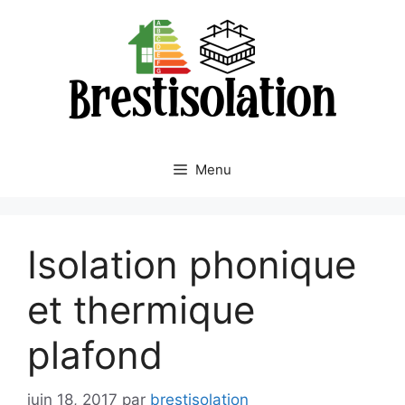
Aller
au
contenu
Menu
Isolation phonique
et thermique
plafond
juin 18, 2017
par
brestisolation