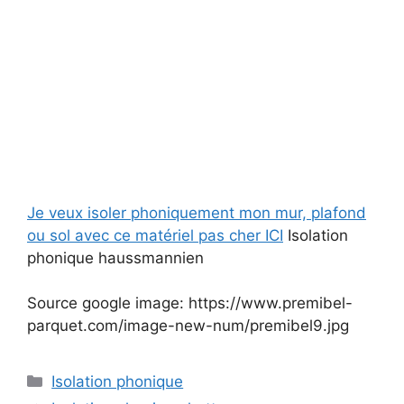
Je veux isoler phoniquement mon mur, plafond
ou sol avec ce matériel pas cher ICI
Isolation
phonique haussmannien
Source google image: https://www.premibel-
parquet.com/image-new-num/premibel9.jpg
Catégories
Isolation phonique