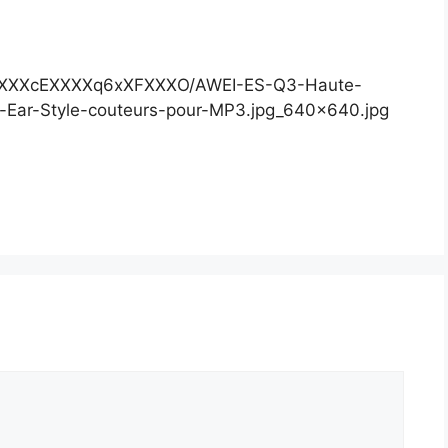
HFXXXXcEXXXXq6xXFXXXO/AWEI-ES-Q3-Haute-
n-Ear-Style-couteurs-pour-MP3.jpg_640x640.jpg