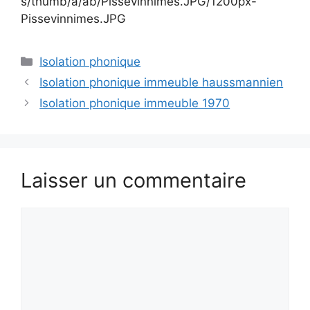
s/thumb/a/ab/Pissevinnimes.JPG/1200px-
Pissevinnimes.JPG
Catégories
Isolation phonique
Isolation phonique immeuble haussmannien
Isolation phonique immeuble 1970
Laisser un commentaire
Commentaire