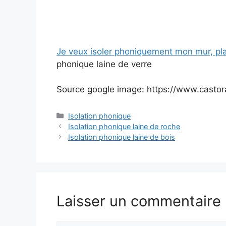
Je veux isoler phoniquement mon mur, pla
phonique laine de verre
Source google image: https://www.castor
Catégories
Isolation phonique
Isolation phonique laine de roche
Isolation phonique laine de bois
Laisser un commentaire