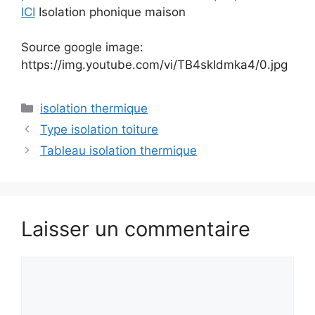
ICI
Isolation phonique maison
Source google image:
https://img.youtube.com/vi/TB4skIdmka4/0.jpg
Catégories
isolation thermique
Type isolation toiture
Tableau isolation thermique
Laisser un commentaire
Commentaire