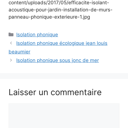
content/uploads/2017/05/efficacite-isolant-
acoustique-pour-jardin-installation-de-murs-
panneau-phonique-exterieure-1.jpg
Catégories
Isolation phonique
Isolation phonique écologique jean louis
beaumier
Isolation phonique sous jonc de mer
Laisser un commentaire
Commentaire