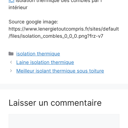
ICI
Isolation thermique des combles par l
intérieur
Source google image:
https://www.lenergietoutcompris.fr/sites/default
/files/isolation_combles_0_0_0.png?frz-v7
Catégories
isolation thermique
Laine isolation thermique
Meilleur isolant thermique sous toiture
Laisser un commentaire
Commentaire