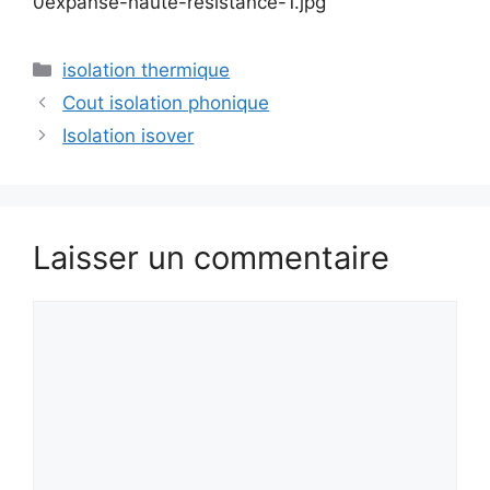
0expanse-haute-resistance-1.jpg
Catégories
isolation thermique
Cout isolation phonique
Isolation isover
Laisser un commentaire
Commentaire