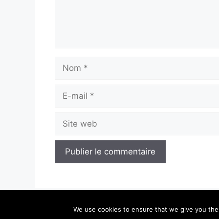
Nom
E-
mail
Site
web
We use cookies to ensure that we give you the b