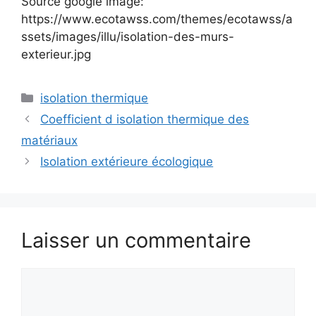
Source google image:
https://www.ecotawss.com/themes/ecotawss/a
ssets/images/illu/isolation-des-murs-
exterieur.jpg
Catégories
isolation thermique
Coefficient d isolation thermique des
matériaux
Isolation extérieure écologique
Laisser un commentaire
Commentaire