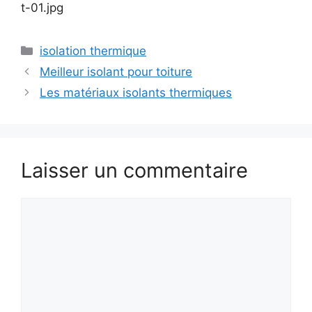
t-01.jpg
Catégories
isolation thermique
Meilleur isolant pour toiture
Les matériaux isolants thermiques
Laisser un commentaire
Commentaire