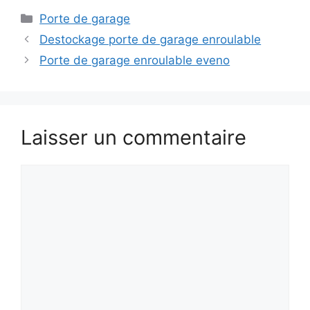
Catégories
Porte de garage
Destockage porte de garage enroulable
Porte de garage enroulable eveno
Laisser un commentaire
Commentaire