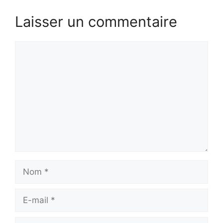
Laisser un commentaire
Commentaire
Nom
E-
mail
Site