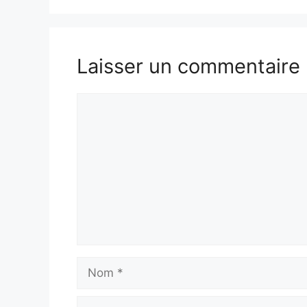
Laisser un commentaire
Commentaire
Nom
E-