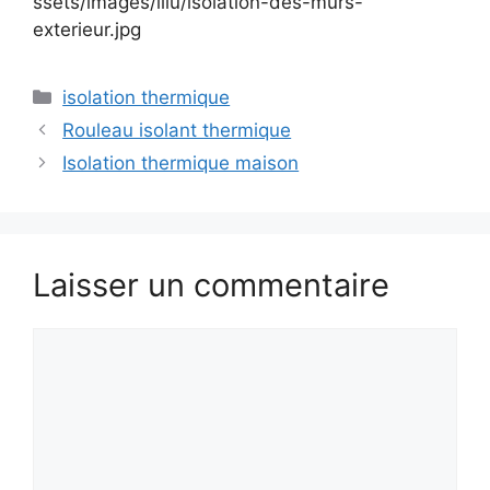
ssets/images/illu/isolation-des-murs-
exterieur.jpg
Catégories
isolation thermique
Rouleau isolant thermique
Isolation thermique maison
Laisser un commentaire
Commentaire